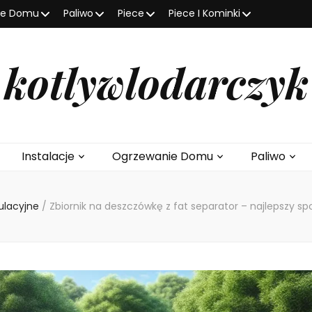
ie Domu
Paliwo
Piece
Piece I Kominki
kotlywlodarczyk
Instalacje
Ogrzewanie Domu
Paliwo
lacyjne
/
Zbiornik na deszczówkę z fat separator – najlepszy 