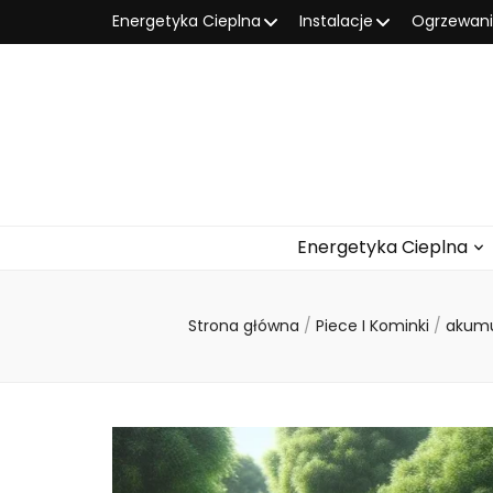
Energetyka Cieplna
Instalacje
Ogrzewan
Energetyka Cieplna
Strona główna
/
Piece I Kominki
/
akumu