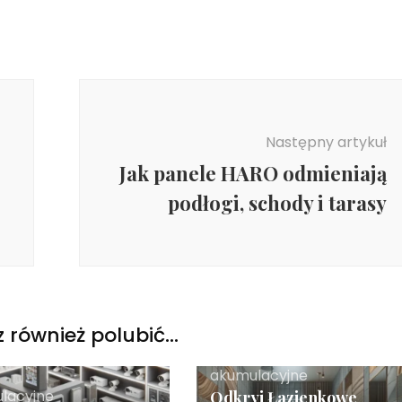
Następny artykuł
Jak panele HARO odmieniają
podłogi, schody i tarasy
 również polubić…
akumulacyjne
lacyjne
Odkryj Łazienkowe