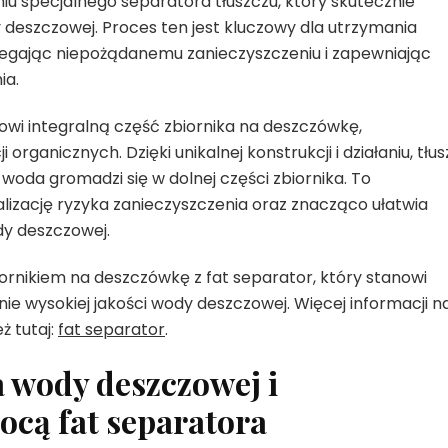
niu specjalnego separatora tłuszczu, który skutecznie
 deszczowej. Proces ten jest kluczowy dla utrzymania
iegając niepożądanemu zanieczyszczeniu i zapewniając
ia.
anowi integralną część zbiornika na deszczówkę,
rganicznych. Dzięki unikalnej konstrukcji i działaniu, tłu
woda gromadzi się w dolnej części zbiornika. To
izację ryzyka zanieczyszczenia oraz znacząco ułatwia
dy deszczowej.
rnikiem na deszczówkę z fat separator, który stanowi
ie wysokiej jakości wody deszczowej. Więcej informacji n
ż tutaj:
fat separator
.
 wody deszczowej i
ocą fat separatora