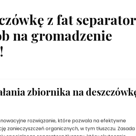
czówkę z fat separator
sób na gromadzenie
!
ałania zbiornika na deszczówk
innowacyjne rozwiązanie, które pozwala na efektywne
ję zanieczyszczeń organicznych, w tym tłuszczu. Zasada