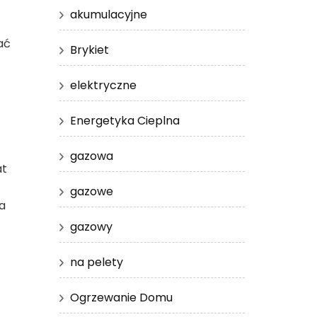
akumulacyjne
ać
Brykiet
elektryczne
Energetyka Cieplna
gazowa
at
gazowe
a
gazowy
na pelety
Ogrzewanie Domu