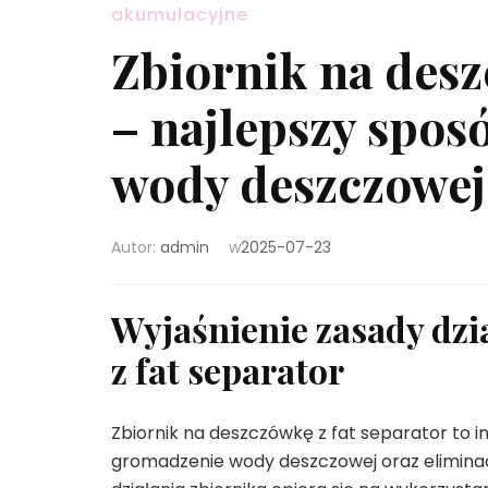
akumulacyjne
Zbiornik na desz
– najlepszy spo
wody deszczowej
Autor:
admin
w
2025-07-23
Wyjaśnienie zasady dzi
z fat separator
Zbiornik na deszczówkę z fat separator to 
gromadzenie wody deszczowej oraz eliminac