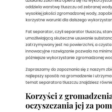
działania zbiornika opiera się na wykorzysta
oddziela warstwę tłuszczu od zebranej wody
wysokiej jakości zgromadzonej wody, zapob
korzystne warunki dla dalszego wykorzystan
Fat separator, czyli separator tłuszczu, st
umożliwiającą skuteczne usuwanie substancji o
zatrzymywany jest na powierzchni, a czysta 
innowacyjne rozwiązanie pozwala na minimal
późniejsze wykorzystanie zgromadzonej wo
Zapraszamy do zapoznania się z naszym zbio
najlepszy sposób na gromadzenie i utrzyman
temat separatora tłuszczu znajdziesz równie
Korzyści z gromadzenia
oczyszczania jej za pom