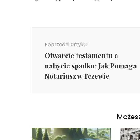
Nawigacja
wpisu
Poprzedni artykuł
Otwarcie testamentu a
nabycie spadku: Jak Pomaga
Notariusz w Tczewie
Możesz
akumu