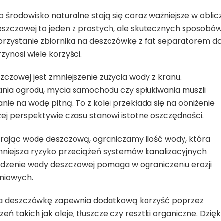
o środowisko naturalne stają się coraz ważniejsze w oblic
szczowej to jeden z prostych, ale skutecznych sposobó
rzystanie zbiornika na deszczówkę z fat separatorem d
zynosi wiele korzyści.
czowej jest zmniejszenie zużycia wody z kranu.
ia ogrodu, mycia samochodu czy spłukiwania muszli
ie na wodę pitną. To z kolei przekłada się na obniżenie
zej perspektywie czasu stanowi istotne oszczędności.
ierając wodę deszczową, ograniczamy ilość wody, która
i zmniejsza ryzyko przeciążeń systemów kanalizacyjnych
dzenie wody deszczowej pomaga w ograniczeniu erozji
niowych.
 na deszczówkę zapewnia dodatkową korzyść poprzez
ń takich jak oleje, tłuszcze czy resztki organiczne. Dzięk