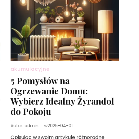
akumulacyjne
5 Pomysłów na
Ogrzewanie Domu:
w
Wybierz Idealny Żyrandol
do Pokoju
Autor:
admin
w
2025-04-01
Opisując w swoim artykule różnorodne