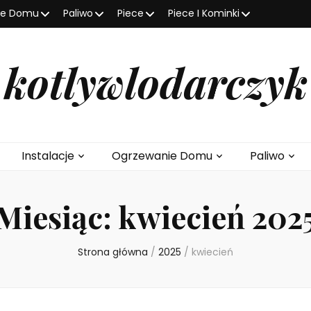
ie Domu
Paliwo
Piece
Piece I Kominki
kotlywlodarczyk
Instalacje
Ogrzewanie Domu
Paliwo
Miesiąc:
kwiecień 202
Strona główna
/
2025
/
kwiecień