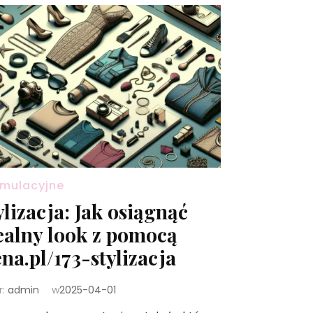
mulacyjne
ylizacja: Jak osiągnąć
ealny look z pomocą
ena.pl/173-stylizacja
r:
admin
w
2025-04-01