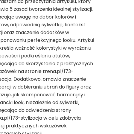
aszam do przeczytania artykułu, który
ia 5 zasad tworzenia idealnej stylizacji,
cając uwagę na dobór kolorów i
ów, odpowiednią sylwetkę, kontekst
ji oraz znaczenie dodatków w
ponowaniu perfekcyjnego looku. Artykuł
reśla ważność kolorystyki w wyrażaniu
owości i podkreślaniu atutów,
ęcając do skorzystania z praktycznych
zówek na stronie trena.pl/173-
izacja. Dodatkowo, omawia znaczenie
orcji w dobieraniu ubrań do figury oraz
zuje, jak skomponować harmonijny i
ancki look, niezależnie od sylwetki,
ęcając do odwiedzenia strony
a.pl/173-stylizacja w celu zdobycia
cej praktycznych wskazówek
czących stylizacji.