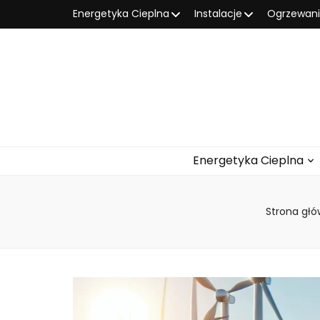
Energetyka Cieplna
Instalacje
Ogrzewan
Energetyka Cieplna
Strona gł