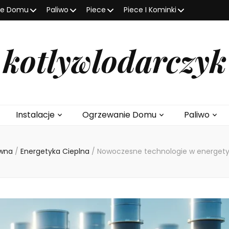
ie Domu
Paliwo
Piece
Piece I Kominki
kotlywlodarczyk
Instalacje
Ogrzewanie Domu
Paliwo
ówna
/
Energetyka Cieplna
/
Nowoczesne technologie w energety