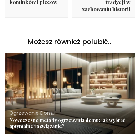
kominków i pieców
tradycji w
zachowaniu historii
Możesz również polubić…
Ogrzewanie Domu
Nowoczesne metody ogrzewania domu: jak wybrać
optymalne rozwiązanie?