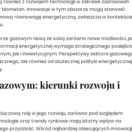
 również z rozwojem technologii w zakresie zastosowań
zy biometan. Innowacje w tym obszarze mogą stanowić
minową równowagę energetyczną, zwłaszcza w kontekści
u.
orze gazowym niosą ze sobą zarówno nowe możliwości, jak
formacji energetycznej wymaga strategicznego podejści
jnym, jak i inwestycyjnym. Perspektywy sektora gazoweg
cznego, ale również od skutecznej polityki energetycznej 
y.
azowym: kierunki rozwoju i
luczową rolę w jego rozwoju, zarówno pod względem
hnologie oraz trendy rynkowe mają istotny wpływ na
 jego przyszłość. Wśród najbardziej obiecujących innowacj