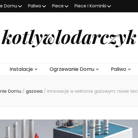
ie Domu
Paliwo
Piece
Piece I Kominki
kotlywlodarczyk
Instalacje
Ogrzewanie Domu
Paliwo
anie Domu
/
gazowa
/
Innowacje w sektorze gazowym: nowe tech