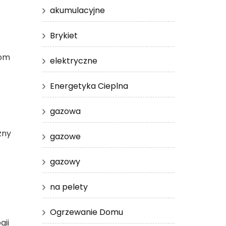
akumulacyjne
Brykiet
iom
elektryczne
Energetyka Cieplna
gazowa
zny
gazowe
gazowy
na pelety
Ogrzewanie Domu
gii