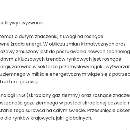
pektywy i wyzwania
temat o dużym znaczeniu, z uwagi na rosnące
ne źródła energii. W obliczu zmian klimatycznych oraz
 gazowy zmuszony jest do poszukiwania nowych technologi
ednym z kluczowych trendów rynkowych jest rosnące
ergii, zarówno w sektorze przemysłowym, jak i wytwarzan
gazu ziemnego w mikście energetycznym wiąże się z potrze
strukturę gazową.
nologii LNG (skroplony gaz ziemny) oraz rosnące znacze
ostępność gazu ziemnego w postaci skroplonej pozwala 
ystanie tego surowca na całym świecie. Przesunięcie akce
 dla rynków krajowych, jak i globalnych.