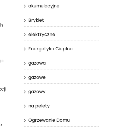
akumulacyjne
Brykiet
ch
elektryczne
Energetyka Cieplna
 i
gazowa
gazowe
cji
gazowy
na pelety
Ogrzewanie Domu
e.