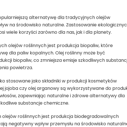
opularniejszą alternatywę dla tradycyjnych olejów
pływ na środowisko naturalne. Zastosowanie ekologiczny
i wiele korzyści zarówno dla nas, jak i dla planety.
 olejów roślinnych jest produkcja biopaliw, które
ywę dla paliw kopalnych. Olej roślinny może być
cji biopaliw, co zmniejsza emisje szkodliwych substancji
enia powietrza.
roko stosowane jako składniki w produkcji kosmetyków
olej jojoba czy olej arganowy są wykorzystywane do produk
włosów, zapewniając naturalne i zdrowe alternatywy dla
kodliwe substancje chemiczne.
lejów roślinnych jest produkcja biodegradowalnych
zają negatywny wpływ przemysłu na środowisko naturaln