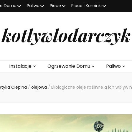
ie Domu
Paliwo
Piece
Piece I Kominki
kotlywlodarczyk
Instalacje
Ogrzewanie Domu
Paliwo
etyka Cieplna
/
olejowa
/
Ekologiczne oleje roślinne a ich wpływ 