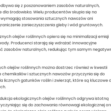
 odbywa się z poszanowaniem zasobów naturalnych,
e dla środowiska. Wielu producentów skupia się na
ie wymagają stosowania sztucznych nawozów ani
aniczenie zanieczyszczenia gleby i wód gruntowych.
ch olejów roślinnych opiera się na minimalizacji emisji
 wody. Producenci starają się wdrażać innowacyjne
ość zasobów naturalnych, redukując tym samym negatyw
ch olejów roślinnych można dostrzec również w kwestii
ie chemikaliów i sztucznych nawozów przyczynia się do
 licznych gatunków roślin i zwierząt, które są kluczowe 
ch.
ukcja ekologicznych olejów roślinnych odgrywa istotną
zyczyniając się do zachowania równowagi ekologicznej or