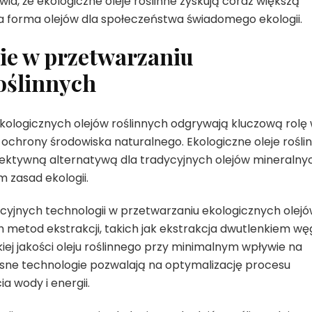
a, że ekologiczne oleje roślinne zyskują coraz większą
a forma olejów dla społeczeństwa świadomego ekologii.
ie w przetwarzaniu
oślinnych
kologicznych olejów roślinnych odgrywają kluczową rolę
hrony środowiska naturalnego. Ekologiczne oleje rośli
fektywną alternatywą dla tradycyjnych olejów mineralny
 zasad ekologii.
yjnych technologii w przetwarzaniu ekologicznych olej
 metod ekstrakcji, takich jak ekstrakcja dwutlenkiem wę
ej jakości oleju roślinnego przy minimalnym wpływie na
sne technologie pozwalają na optymalizację procesu
a wody i energii.