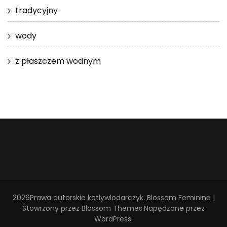
tradycyjny
wody
z płaszczem wodnym
2026Prawa autorskie
kotlywlodarczyk
.
Blossom Feminine |
Stowrzony przez
Blossom Themes
.Napędzane przez
WordPress
.